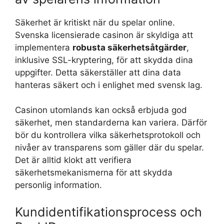
Säkerhet är kritiskt när du spelar online.
Svenska licensierade casinon är skyldiga att
implementera
robusta säkerhetsåtgärder
,
inklusive SSL-kryptering, för att skydda dina
uppgifter. Detta säkerställer att dina data
hanteras säkert och i enlighet med svensk lag.
Casinon utomlands kan också erbjuda god
säkerhet, men standarderna kan variera. Därför
bör du kontrollera vilka säkerhetsprotokoll och
nivåer av transparens som gäller där du spelar.
Det är alltid klokt att verifiera
säkerhetsmekanismerna för att skydda
personlig information.
Kundidentifikationsprocess och