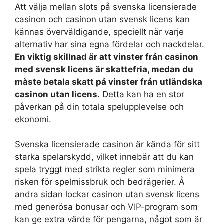
Att välja mellan slots på svenska licensierade
casinon och casinon utan svensk licens kan
kännas överväldigande, speciellt när varje
alternativ har sina egna fördelar och nackdelar.
En viktig skillnad är att vinster från casinon
med svensk licens är skattefria, medan du
måste betala skatt på vinster från utländska
casinon utan licens.
Detta kan ha en stor
påverkan på din totala spelupplevelse och
ekonomi.
Svenska licensierade casinon är kända för sitt
starka spelarskydd, vilket innebär att du kan
spela tryggt med strikta regler som minimera
risken för spelmissbruk och bedrägerier. Å
andra sidan lockar casinon utan svensk licens
med generösa bonusar och VIP-program som
kan ge extra värde för pengarna, något som är