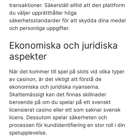
transaktioner. Säkerställ alltid att den plattform
du väljer upprätthåller höga
säkerhetsstandarder för att skydda dina medel
och personliga uppgifter.
Ekonomiska och juridiska
aspekter
När det kommer till spel på slots vid olika typer
av casinon, är det viktigt att förstå de
ekonomiska och juridiska nyanserna.
Skattemässigt kan det finnas skillnader
beroende på om du spelar på ett svenskt
licensierat casino eller ett som saknar svensk
licens. Dessutom spelar säkerheten och
processen för kundidentifiering en stor roll i din
spelupplevelse.