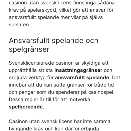
casinon utan svensk licens finns inga sådana
krav på spelarskydd, vilket gör att ansvar för
ansvarsfullt spelande mer vilar på själva
spelaren
.
Ansvarsfullt spelande och
spelgränser
Svensklicensierade casinon är skyldiga att
upprätthålla strikta
insättningsgränser
och
erbjuda verktyg för
ansvarsfullt spelande
. Det
innebär att du kan sätta gränser för både tid
och pengar som du spenderar på casinospel.
Dessa regler är till för att motverka
spelberoende
.
Casinon utan svensk licens har inte samma
tvingande krav och kan därför erbjuda