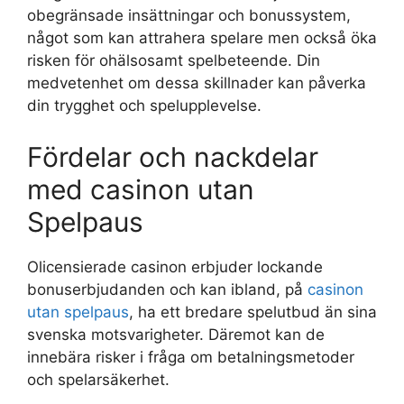
obegränsade insättningar och bonussystem,
något som kan attrahera spelare men också öka
risken för ohälsosamt spelbeteende. Din
medvetenhet om dessa skillnader kan påverka
din trygghet och spelupplevelse.
Fördelar och nackdelar
med casinon utan
Spelpaus
Olicensierade casinon erbjuder lockande
bonuserbjudanden och kan ibland, på
casinon
utan spelpaus
, ha ett bredare spelutbud än sina
svenska motsvarigheter. Däremot kan de
innebära risker i fråga om betalningsmetoder
och spelarsäkerhet.