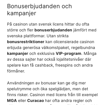
Bonuserbjudanden och
kampanjer
På casinon utan svensk licens hittar du ofta
större och fler
bonuserbjudanden
jämfört med
svenska plattformar. Utan strikta
bonusrestriktioner
kan olicensierade casinon
erbjuda generösa välkomstpaket, regelbundna
kampanjer
och exklusiva
VIP-program
. Många
av dessa sajter har också lojalitetsnivåer där
spelare kan få cashback, freespins och andra
förmåner.
Användningen av bonusar kan ge dig mer
spelutrymme och öka spelglädjen, men det
finns risker. Casinon med licens från till exempel
MGA
eller
Curacao
har ofta andra regler och